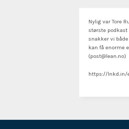
Nylig var Tore 
største podkast 
snakker vi både
kan få enorme e
(post@lean.no)
https://lnkd.i