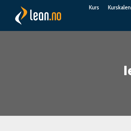
Skip
Kurs
Kurskalen
to
content
l