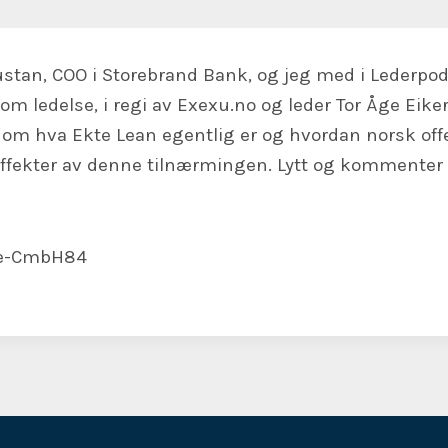
Rustan, COO i Storebrand Bank, og jeg med i Lederpo
om ledelse, i regi av Exexu.no og leder Tor Åge Eike
 om hva Ekte Lean egentlig er og hvordan norsk offe
ffekter av denne tilnærmingen. Lytt og kommenter 
n/e-CmbH84